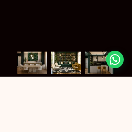
Eleganza déco
contemporanea: il fascino
della geometria, il calore
della materia