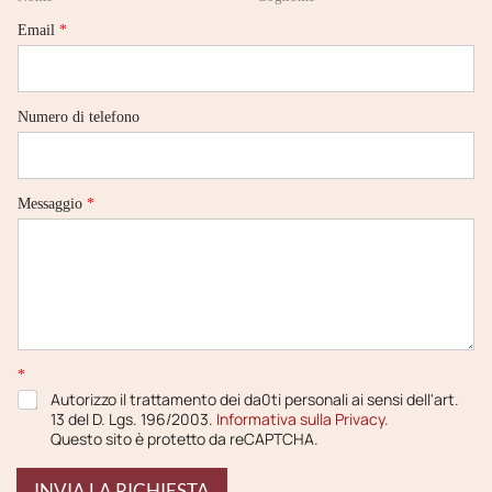
e
s
Email
*
s
a
g
g
Numero di telefono
i
o
N
u
m
Messaggio
*
e
r
o
*
Autorizzo il trattamento dei da0ti personali ai sensi dell'art.
13 del D. Lgs. 196/2003.
Informativa sulla Privacy.
Questo sito è protetto da reCAPTCHA.
INVIA LA RICHIESTA