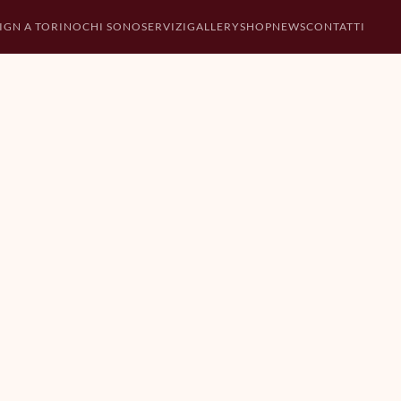
IGN A TORINO
CHI SONO
SERVIZI
GALLERY
SHOP
NEWS
CONTATTI